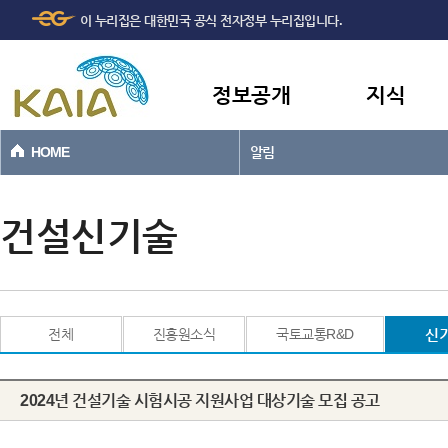
주메뉴
본문바로가기
이 누리집은 대한민국 공식 전자정부 누리집입니다.
바로가기
정보공개
지식
HOME
알림
건설신기술
전체
진흥원소식
국토교통R&D
신
2024년 건설기술 시험시공 지원사업 대상기술 모집 공고