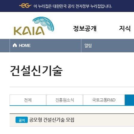
주메뉴
본문바로가기
이 누리집은 대한민국 공식 전자정부 누리집입니다.
바로가기
정보공개
지식
HOME
알림
건설신기술
전체
진흥원소식
국토교통R&D
공모형 건설신기술 모집
공지