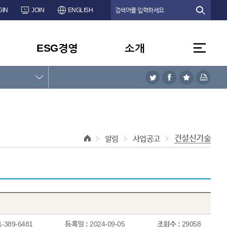
GIN
JOIN
ENGLISH
ESG경영
소개
건설신기술
알림
사업공고
1-389-6481
등록일 :
2024-09-05
조회수 :
29058