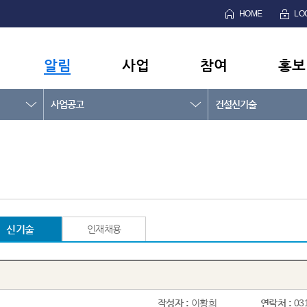
HOME
LO
알림
사업
참여
홍보
사업공고
건설신기술
신기술
인재채용
작성자 :
이황희
연락처 :
03