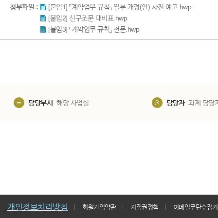
첨부파일 :
[붙임1] 「계약업무 규칙」 일부 개정(안) 사전 예고.hwp
[붙임2] 신구조문 대비표.hwp
[붙임3] 「계약업무 규칙」 전문.hwp
담당부서
해당 사업실
담당자
과제 담당
개인정보처리방침
회원가입약관
저작권정책
이메일무단수집거