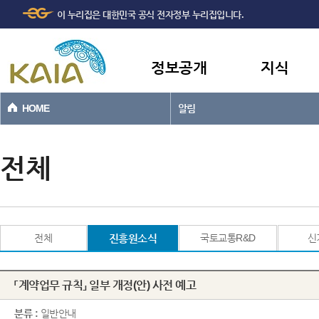
주메뉴
본문바로가기
이 누리집은 대한민국 공식 전자정부 누리집입니다.
바로가기
정보공개
지식
HOME
알림
전체
전체
진흥원소식
국토교통R&D
신
「계약업무 규칙」 일부 개정(안) 사전 예고
분류 :
일반안내