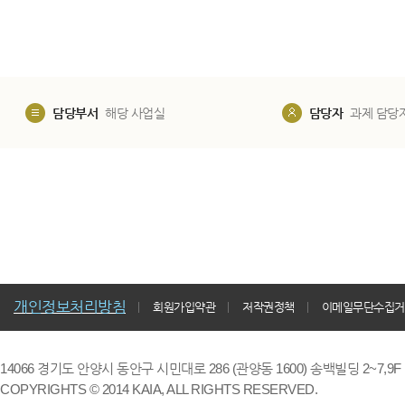
담당부서
해당 사업실
담당자
과제 담당
개인정보처리방침
회원가입약관
저작권정책
이메일무단수집거
14066 경기도 안양시 동안구 시민대로 286 (관양동 1600) 송백빌딩 2~7,9F / TE
COPYRIGHTS © 2014 KAIA, ALL RIGHTS RESERVED.