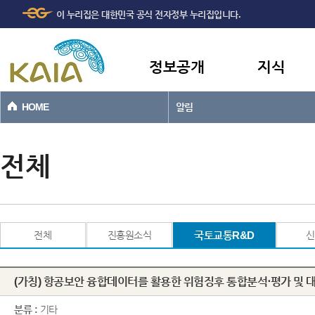
주메뉴
본문바로가기
이 누리집은 대한민국 공식 전자정부 누리집입니다.
바로가기
정보공개
지식
HOME
알림
전체
전체
진흥원소식
국토교통R&D
신
분류 :
기타