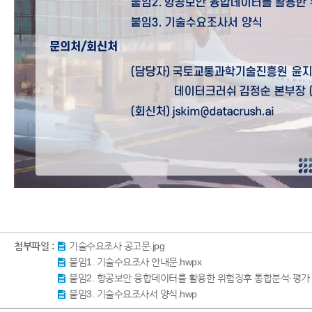
첨부파일 :
기술수요조사 공고문.jpg
붙임1. 기술수요조사 안내문.hwpx
붙임2. 항공보안 융합데이터를 활용한 위험징후 통합분석·평가 및
붙임3. 기술수요조사서 양식.hwp