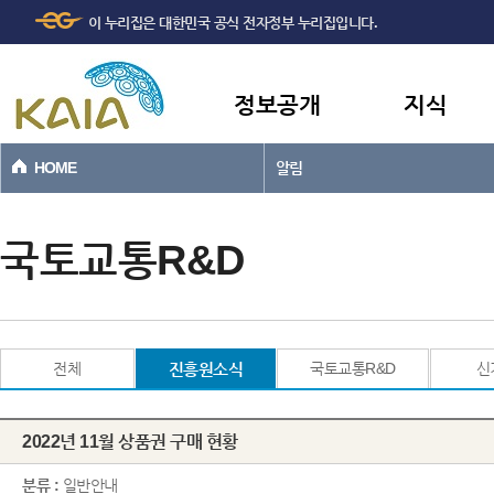
주메뉴
본문바로가기
이 누리집은 대한민국 공식 전자정부 누리집입니다.
바로가기
정보공개
지식
HOME
알림
국토교통R&D
전체
진흥원소식
국토교통R&D
신
2022년 11월 상품권 구매 현황
분류 :
일반안내