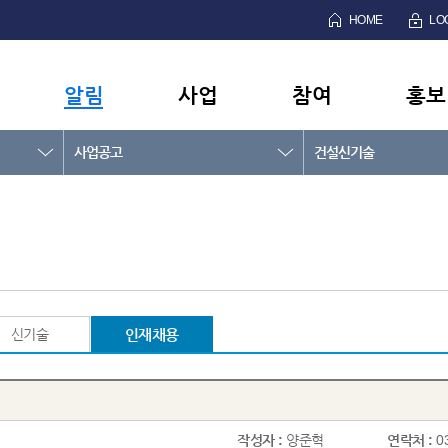
HOME
LO
알림
사업
참여
홍보
사업공고
건설신기술
신기술
인재채용
작성자 :
양준혁
연락처 :
0