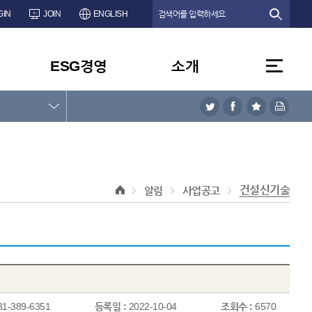
GIN
JOIN
ENGLISH
ESG경영
소개
건설신기술
알림
사업공고
31-389-6351
등록일 :
2022-10-04
조회수 :
6570