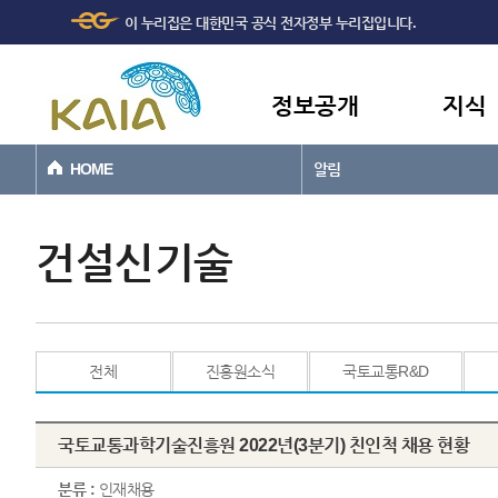
주메뉴
본문바로가기
이 누리집은 대한민국 공식 전자정부 누리집입니다.
바로가기
정보공개
지식
HOME
알림
건설신기술
전체
진흥원소식
국토교통R&D
국토교통과학기술진흥원 2022년(3분기) 친인척 채용 현황
분류 :
인재채용