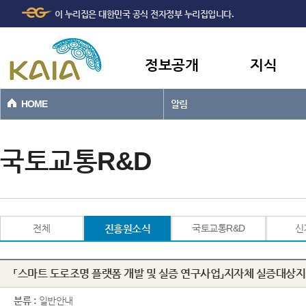
주메뉴
본문바로가기
이 누리집은 대한민국 공식 전자정부 누리집입니다.
바로가기
정보공개
지식
HOME
알림
국토교통R&D
전체
진흥원소식
국토교통R&D
신
「스마트 도로조명 플랫폼 개발 및 실증 연구사업」지자체 실증대상지
분류 :
일반안내