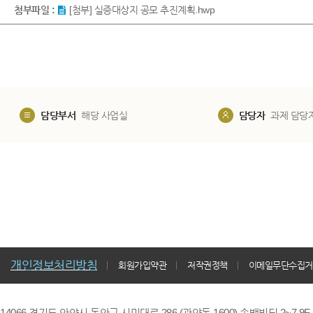
첨부파일 :
[첨부] 실증대상지 공모 추진계획.hwp
담당부서
해당 사업실
담당자
과제 담당
개인정보처리방침
회원가입약관
저작권정책
이메일무단수집거
14066 경기도 안양시 동안구 시민대로 286 (관양동 1600) 송백빌딩 2~7,9F / TE