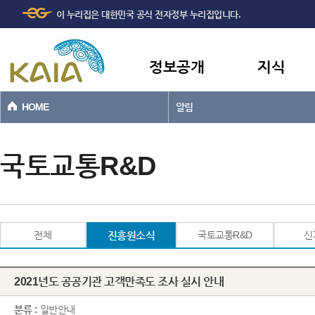
주메뉴
본문바로가기
이 누리집은 대한민국 공식 전자정부 누리집입니다.
바로가기
정보공개
지식
HOME
알림
국토교통R&D
전체
진흥원소식
국토교통R&D
신
2021년도 공공기관 고객만족도 조사 실시 안내
분류 :
일반안내