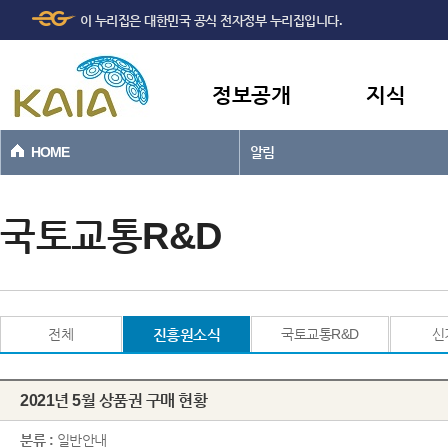
주메뉴
본문바로가기
이 누리집은 대한민국 공식 전자정부 누리집입니다.
바로가기
정보공개
지식
HOME
알림
국토교통R&D
전체
진흥원소식
국토교통R&D
신
2021년 5월 상품권 구매 현황
분류 :
일반안내