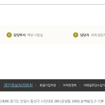
담당부서
해당 사업실
담당자
과제 담당
개인정보처리방침
회원가입약관
저작권정책
이메일무단수집거
14066 경기도 안양시 동안구 시민대로 286 (관양동 1600) 송백빌딩 2~7,9F / TE