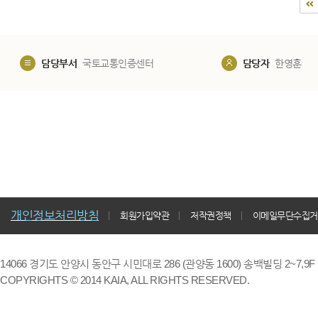
담당부서
국토교통인증센터
담당자
한영훈
개인정보처리방침
회원가입약관
저작권정책
이메일무단수집거
14066 경기도 안양시 동안구 시민대로 286 (관양동 1600) 송백빌딩 2~7,9F / TE
COPYRIGHTS © 2014 KAIA, ALL RIGHTS RESERVED.