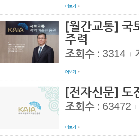
더보기
[월간교통] 국
주력
조회수
: 3314
|
더보기
[전자신문] 도
조회수
: 63472
|
더보기