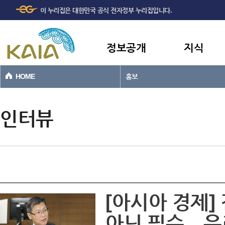
주메뉴
본문바로가기
이 누리집은 대한민국 공식 전자정부 누리집입니다.
바로가기
정보공개
지식
HOME
홍보
인터뷰
[아시아 경제]
아닌 필수…우