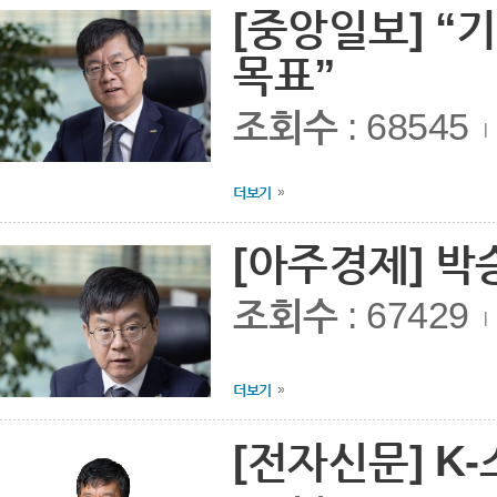
[중앙일보] 
목표”
조회수
: 68545
|
더보기
[아주경제] 박
조회수
: 67429
|
더보기
[전자신문] K