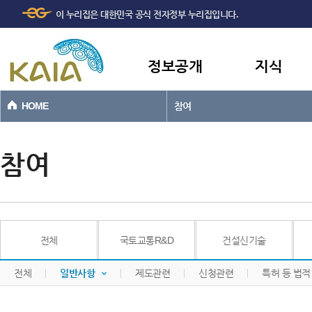
주메뉴
본문바로가기
이 누리집은 대한민국 공식 전자정부 누리집입니다.
바로가기
정보공개
지식
HOME
참여
참여
전체
국토교통R&D
건설신기술
전체
일반사항
제도관련
신청관련
특허 등 법적