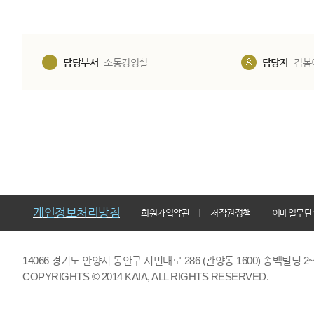
담당부서
소통경영실
담당자
김봄
개인정보처리방침
회원가입약관
저작권정책
이메일무단
14066 경기도 안양시 동안구 시민대로 286 (관양동 1600) 송백빌딩 2~7,9F 
COPYRIGHTS © 2014 KAIA, ALL RIGHTS RESERVED.