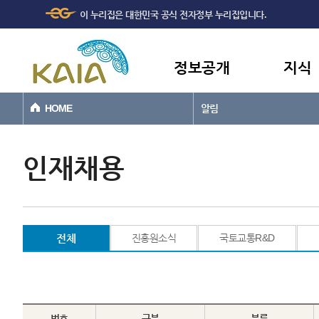
주메뉴
본문바로가기
이 누리집은 대한민국 공식 전자정부 누리집입니다.
바로가기
정보공개
지식
HOME
알림
인재채용
전체
진흥원소식
국토교통R&D
번호
구분
분류