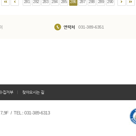
281
282
283
284
285
286
287
288
289
290
이
연락처
031-389-6351
수집거부
찾아오시는 길
/ TEL : 031-389-6313