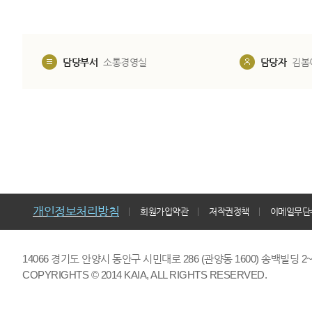
담당부서
소통경영실
담당자
김봄
개인정보처리방침
회원가입약관
저작권정책
이메일무단
14066 경기도 안양시 동안구 시민대로 286 (관양동 1600) 송백빌딩 2~7,9F 
COPYRIGHTS © 2014 KAIA, ALL RIGHTS RESERVED.