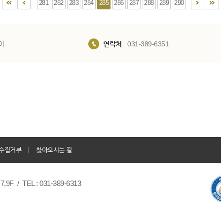
281
282
283
284
285
286
287
288
289
290
이
연락처
031-389-6351
수집거부
찾아오시는 길
/ TEL : 031-389-6313