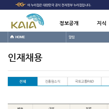
주메뉴
본문바로가기
이 누리집은 대한민국 공식 전자정부 누리집입니다.
바로가기
정보공개
지식
HOME
알림
인재채용
전체
진흥원소식
국토교통R&D
번호
구분
분류