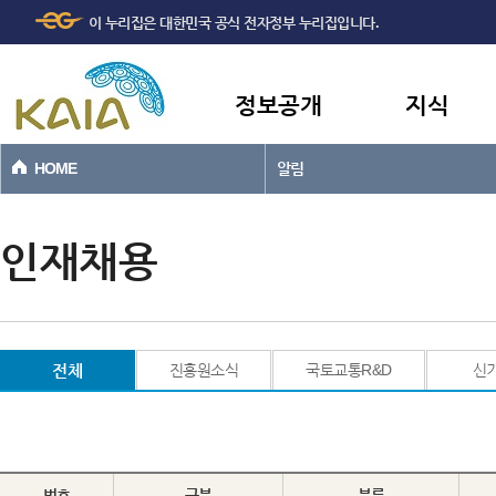
주메뉴
본문바로가기
이 누리집은 대한민국 공식 전자정부 누리집입니다.
바로가기
정보공개
지식
HOME
알림
인재채용
전체
진흥원소식
국토교통R&D
신
번호
구분
분류