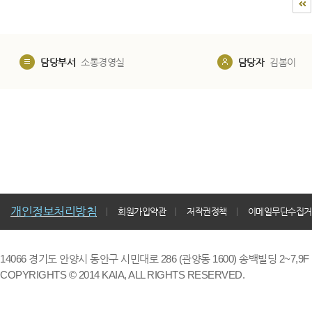
담당부서
소통경영실
담당자
김봄이
개인정보처리방침
회원가입약관
저작권정책
이메일무단수집거
14066 경기도 안양시 동안구 시민대로 286 (관양동 1600) 송백빌딩 2~7,9F / TE
COPYRIGHTS © 2014 KAIA, ALL RIGHTS RESERVED.