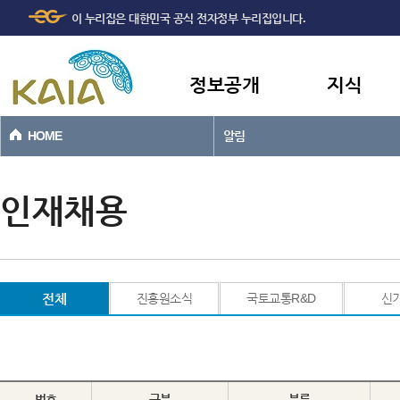
주메뉴
본문바로가기
이 누리집은 대한민국 공식 전자정부 누리집입니다.
바로가기
정보공개
지식
HOME
알림
인재채용
전체
진흥원소식
국토교통R&D
신
번호
구분
분류