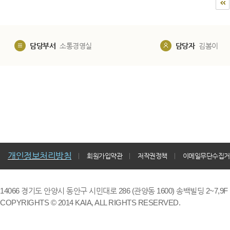
담당부서
소통경영실
담당자
김봄이
개인정보처리방침
회원가입약관
저작권정책
이메일무단수집거
14066 경기도 안양시 동안구 시민대로 286 (관양동 1600) 송백빌딩 2~7,9F / TE
COPYRIGHTS © 2014 KAIA, ALL RIGHTS RESERVED.