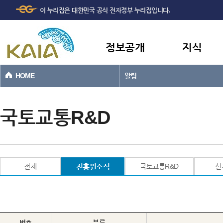
주메뉴
본문바로가기
이 누리집은 대한민국 공식 전자정부 누리집입니다.
바로가기
정보공개
지식
HOME
알림
국토교통R&D
전체
진흥원소식
국토교통R&D
신
번호
분류