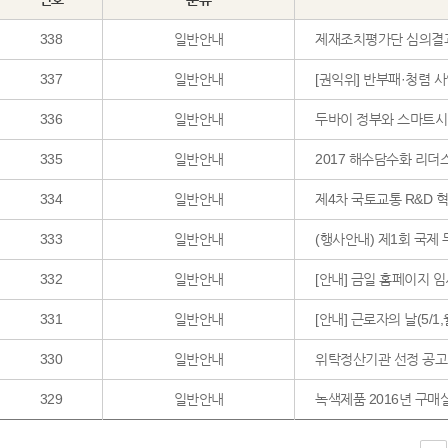
338
일반안내
제재조치평가단 심의결과
337
일반안내
[권익위] 반부패·청렴 
336
일반안내
두바이 정부와 스마트시
335
일반안내
2017 해수담수화 리더
334
일반안내
제4차 국토교통 R&D 
333
일반안내
(행사안내) 제1회 국제
332
일반안내
[안내] 금일 홈페이지 임
331
일반안내
[안내] 근로자의 날(5/1
330
일반안내
위탁정산기관 선정 공고
329
일반안내
녹색제품 2016년 구매실