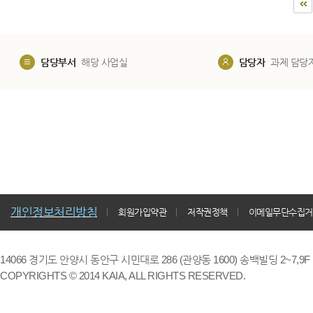
담당부서
해당 사업실
담당자
과제 담당
개인정보처리방침
회원가입약관
저작권정책
이메일무단수집거
14066 경기도 안양시 동안구 시민대로 286 (관양동 1600) 송백빌딩 2~7,9F / TE
COPYRIGHTS © 2014 KAIA, ALL RIGHTS RESERVED.