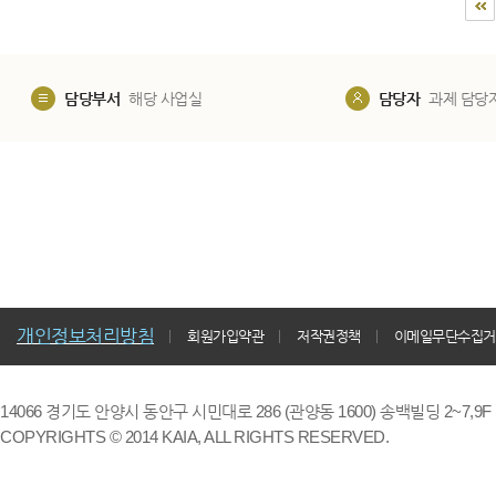
담당부서
해당 사업실
담당자
과제 담당
개인정보처리방침
회원가입약관
저작권정책
이메일무단수집거
14066 경기도 안양시 동안구 시민대로 286 (관양동 1600) 송백빌딩 2~7,9F / TE
COPYRIGHTS © 2014 KAIA, ALL RIGHTS RESERVED.