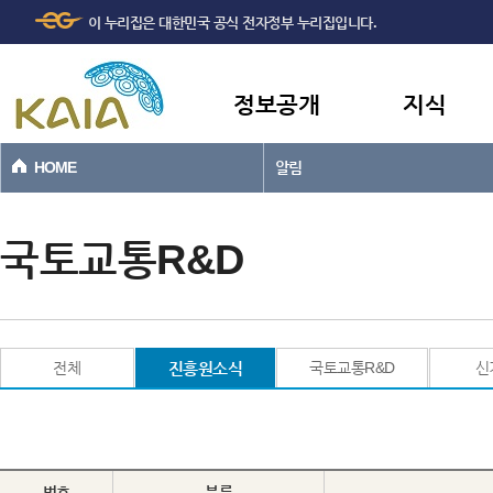
주메뉴
본문바로가기
이 누리집은 대한민국 공식 전자정부 누리집입니다.
바로가기
정보공개
지식
HOME
알림
국토교통R&D
전체
진흥원소식
국토교통R&D
신
번호
분류