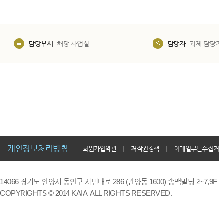
담당부서
해당 사업실
담당자
과제 담당
개인정보처리방침
회원가입약관
저작권정책
이메일무단수집거
14066 경기도 안양시 동안구 시민대로 286 (관양동 1600) 송백빌딩 2~7,9F / TE
COPYRIGHTS © 2014 KAIA, ALL RIGHTS RESERVED.