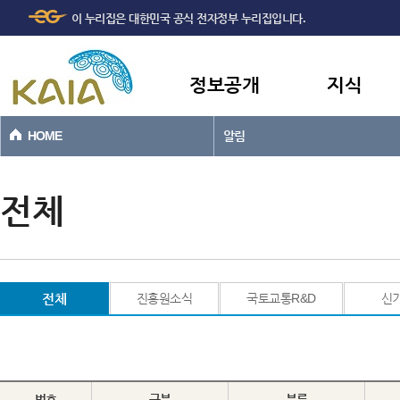
주메뉴
본문바로가기
이 누리집은 대한민국 공식 전자정부 누리집입니다.
바로가기
정보공개
지식
HOME
알림
전체
전체
진흥원소식
국토교통R&D
신
번호
구분
분류