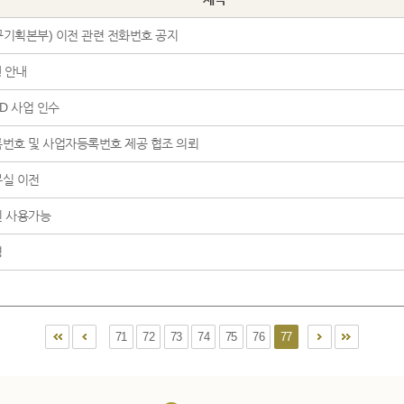
기획본부) 이전 관련 전화번호 공지
 안내
D 사업 인수
번호 및 사업자등록번호 제공 협조 의뢰
실 이전
 사용가능
영
71
72
73
74
75
76
77