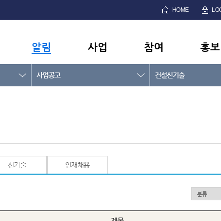
HOME
LO
알림
사업
참여
홍보
사업공고
건설신기술
신기술
인재채용
제목