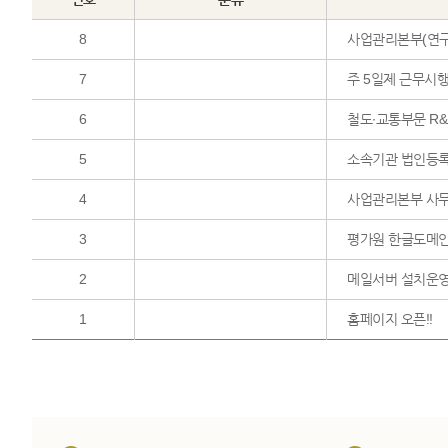
8
사업관리본부(연구
7
주 5일제 근무시행
6
철도∙교통부문 R&
5
소속기관 법인등록
4
사업관리본부 사무
3
평가원 한글도메인
2
메일서버 설치운
1
홈페이지 오픈!!