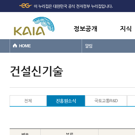
주메뉴
본문바로가기
이 누리집은 대한민국 공식 전자정부 누리집입니다.
바로가기
정보공개
지식
HOME
알림
건설신기술
전체
진흥원소식
국토교통R&D
번호
분류