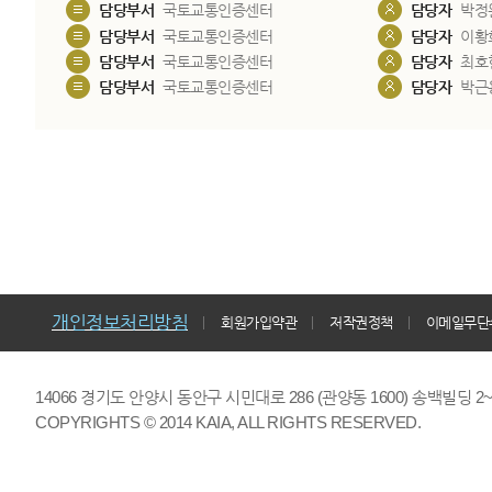
담당부서
국토교통인증센터
담당자
박정
담당부서
국토교통인증센터
담당자
이황
담당부서
국토교통인증센터
담당자
최호
담당부서
국토교통인증센터
담당자
박근
개인정보처리방침
회원가입약관
저작권정책
이메일무단
14066 경기도 안양시 동안구 시민대로 286 (관양동 1600) 송백빌딩 2~7,9F 
COPYRIGHTS © 2014 KAIA, ALL RIGHTS RESERVED.