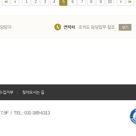
1
2
3
4
5
6
7
8
9
10
 담당자
연락처
조직도 담당업무 참조
보기
수집거부
찾아오시는 길
/ TEL : 031-389-6313