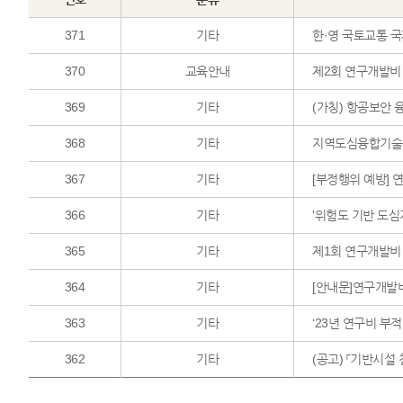
371
기타
한·영 국토교통 국
370
교육안내
제2회 연구개발비
369
기타
368
기타
지역도심융합기술
367
기타
[부정행위 예방] 
366
기타
'위험도 기반 도
365
기타
제1회 연구개발비
364
기타
[안내문]연구개발비
363
기타
‘23년 연구비 부
362
기타
(공고) 「기반시설