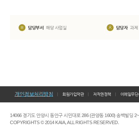
담당부서
해당 사업실
담당자
과제
개인정보처리방침
회원가입약관
저작권정책
이메일무단
14066 경기도 안양시 동안구 시민대로 286 (관양동 1600) 송백빌딩 2~7,9F 
COPYRIGHTS © 2014 KAIA, ALL RIGHTS RESERVED.