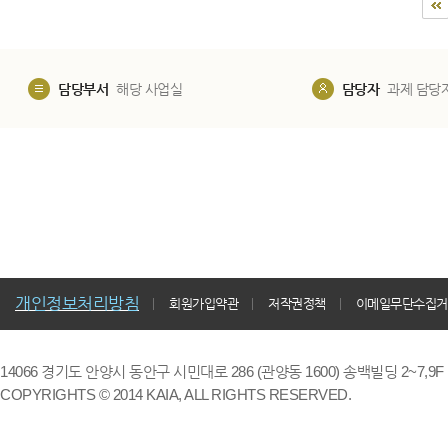
담당부서
해당 사업실
담당자
과제 담당
개인정보처리방침
회원가입약관
저작권정책
이메일무단수집거
14066 경기도 안양시 동안구 시민대로 286 (관양동 1600) 송백빌딩 2~7,9F / TE
COPYRIGHTS © 2014 KAIA, ALL RIGHTS RESERVED.