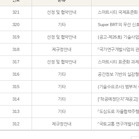
321
선정 및 협약안내
스마트시티 국제표준화 
320
기타
Super BRT의 우선 
319
선정 및 협약안내
(공고-제26호) 기술사업
318
제규정안내
「국가연구개발사업의 관리 
317
선정 및 협약안내
스마트시티 표준화 과제
316
기타
공간정보 기반의 실감형 
315
기타
(기술수요조사) 범부처
314
기타
[“착공예정단지”재공고]
313
기타
「도심도로 자율협력주행 
312
제규정안내
「국토교통 연구개발사업 관