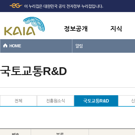
주메뉴
본문바로가기
이 누리집은 대한민국 공식 전자정부 누리집입니다.
바로가기
정보공개
지식
HOME
알림
국토교통R&D
전체
진흥원소식
국토교통R&D
신
번호
분류