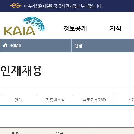
주메뉴
본문바로가기
이 누리집은 대한민국 공식 전자정부 누리집입니다.
바로가기
정보공개
지식
HOME
알림
인재채용
전체
진흥원소식
국토교통R&D
신
번호
분류