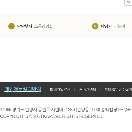
담당부서
소통경영실
담당자
김봄이
개인정보처리방침
회원가입약관
저작권정책
이메일무단수집거
14066 경기도 안양시 동안구 시민대로 286 (관양동 1600) 송백빌딩 2~7,9F / TE
COPYRIGHTS © 2014 KAIA, ALL RIGHTS RESERVED.