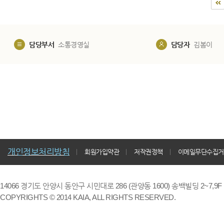
담당부서
소통경영실
담당자
김봄이
개인정보처리방침
회원가입약관
저작권정책
이메일무단수집거
14066 경기도 안양시 동안구 시민대로 286 (관양동 1600) 송백빌딩 2~7,9F / TE
COPYRIGHTS © 2014 KAIA, ALL RIGHTS RESERVED.