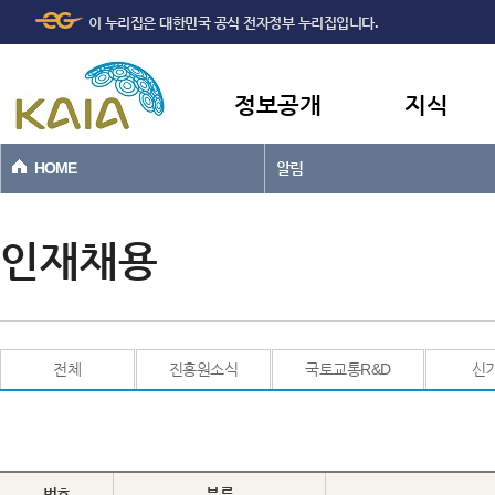
주메뉴
본문바로가기
이 누리집은 대한민국 공식 전자정부 누리집입니다.
바로가기
정보공개
지식
HOME
알림
인재채용
전체
진흥원소식
국토교통R&D
신
번호
분류