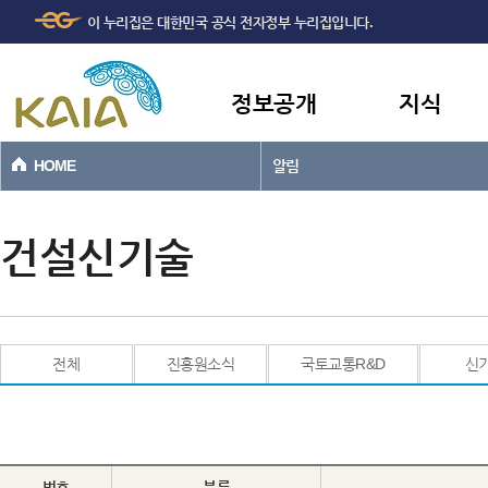
주메뉴
본문바로가기
이 누리집은 대한민국 공식 전자정부 누리집입니다.
바로가기
정보공개
지식
HOME
알림
건설신기술
전체
진흥원소식
국토교통R&D
신
번호
분류