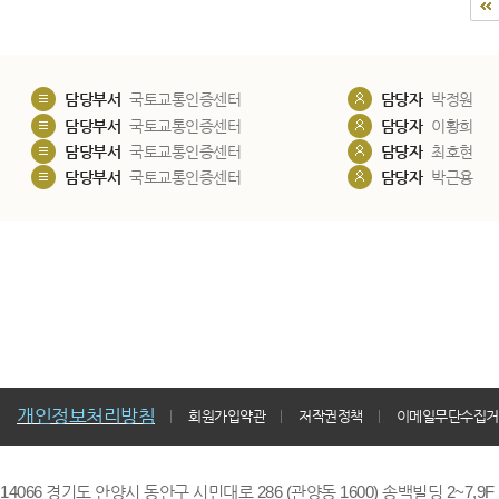
담당부서
국토교통인증센터
담당자
박정원
담당부서
국토교통인증센터
담당자
이황희
담당부서
국토교통인증센터
담당자
최호현
담당부서
국토교통인증센터
담당자
박근용
개인정보처리방침
회원가입약관
저작권정책
이메일무단수집거
14066 경기도 안양시 동안구 시민대로 286 (관양동 1600) 송백빌딩 2~7,9F / TE