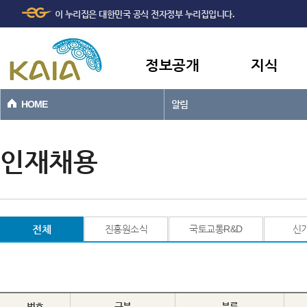
주메뉴
본문바로가기
이 누리집은 대한민국 공식 전자정부 누리집입니다.
바로가기
정보공개
지식
HOME
알림
인재채용
전체
진흥원소식
국토교통R&D
신
번호
구분
분류