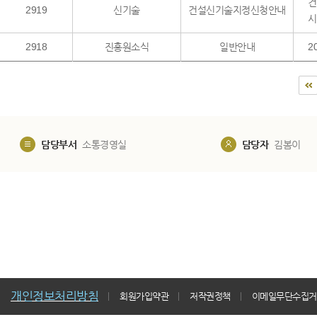
건
2919
신기술
건설신기술지정신청안내
시
2918
진흥원소식
일반안내
2
담당부서
소통경영실
담당자
김봄이
개인정보처리방침
회원가입약관
저작권정책
이메일무단수집거