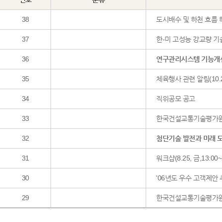
38
도시배수 및 하천 흐름
37
한-미 고성능 강교량 
36
연구관리시스템 기능개선
35
체육행사 관련 알림(10.2
34
직위공모 공고
33
한국건설교통기술평가원 
32
첨단기술 발전과 미래 
31
워크샵(8.25, 금,13:0
30
'06년도 우수 고객제안
29
한국건설교통기술평가원