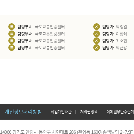
담당부서
국토교통인증센터
담당자
박정원
담당부서
국토교통인증센터
담당자
이황희
담당부서
국토교통인증센터
담당자
최호현
담당부서
국토교통인증센터
담당자
박근용
개인정보처리방침
회원가입약관
저작권정책
이메일무단수집거
14066 경기도 안양시 동안구 시민대로 286 (관양동 1600) 송백빌딩 2~7,9F / TE