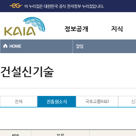
주메뉴
본문바로가기
이 누리집은 대한민국 공식 전자정부 누리집입니다.
바로가기
정보공개
지식
HOME
알림
건설신기술
전체
진흥원소식
국토교통R&D
신
번호
분류