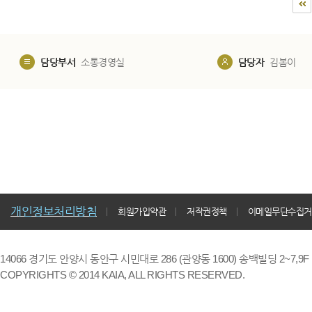
담당부서
소통경영실
담당자
김봄이
개인정보처리방침
회원가입약관
저작권정책
이메일무단수집거
14066 경기도 안양시 동안구 시민대로 286 (관양동 1600) 송백빌딩 2~7,9F / TE
COPYRIGHTS © 2014 KAIA, ALL RIGHTS RESERVED.