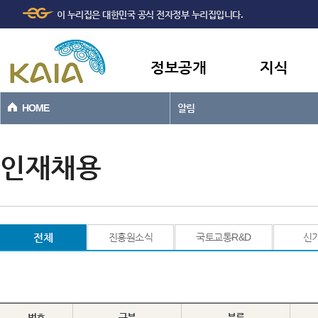
주메뉴
본문바로가기
이 누리집은 대한민국 공식 전자정부 누리집입니다.
바로가기
정보공개
지식
HOME
알림
인재채용
전체
진흥원소식
국토교통R&D
신
번호
구분
분류