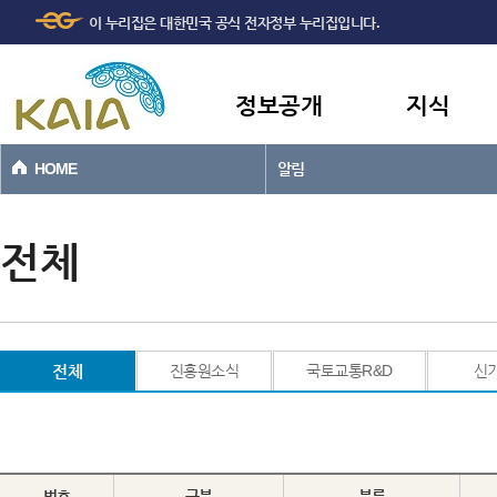
주메뉴
본문바로가기
이 누리집은 대한민국 공식 전자정부 누리집입니다.
바로가기
정보공개
지식
HOME
알림
전체
전체
진흥원소식
국토교통R&D
신
번호
구분
분류