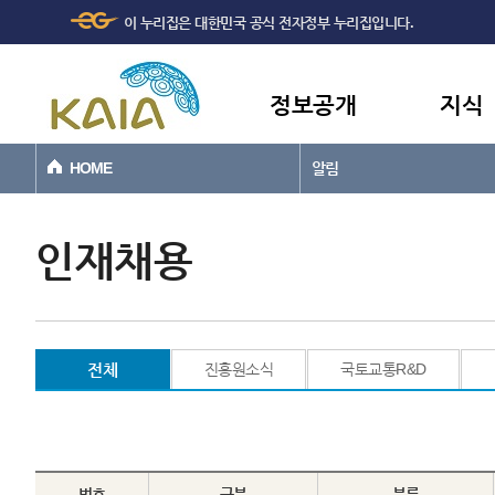
주메뉴
본문바로가기
이 누리집은 대한민국 공식 전자정부 누리집입니다.
바로가기
정보공개
지식
HOME
알림
인재채용
전체
진흥원소식
국토교통R&D
번호
구분
분류