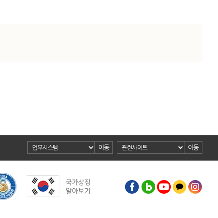
이동
이동