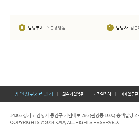
담당부서
소통경영실
담당자
김봄
개인정보처리방침
회원가입약관
저작권정책
이메일무단
14066 경기도 안양시 동안구 시민대로 286 (관양동 1600) 송백빌딩 2~7,9F 
COPYRIGHTS © 2014 KAIA, ALL RIGHTS RESERVED.