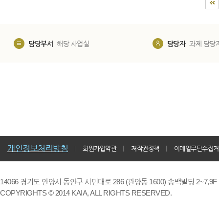
담당부서
해당 사업실
담당자
과제 담당
개인정보처리방침
회원가입약관
저작권정책
이메일무단수집거
14066 경기도 안양시 동안구 시민대로 286 (관양동 1600) 송백빌딩 2~7,9F / TE
COPYRIGHTS © 2014 KAIA, ALL RIGHTS RESERVED.