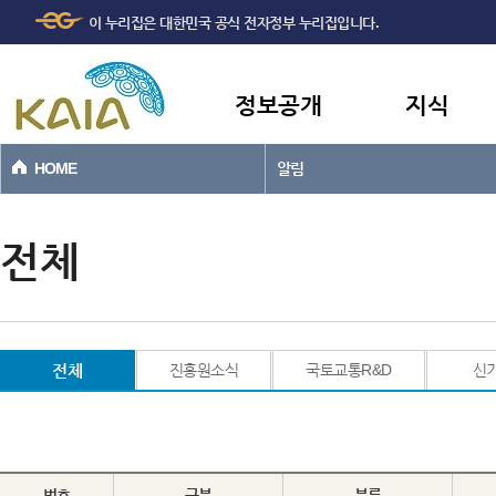
주메뉴
본문바로가기
이 누리집은 대한민국 공식 전자정부 누리집입니다.
바로가기
정보공개
지식
HOME
알림
전체
전체
진흥원소식
국토교통R&D
신
번호
구분
분류