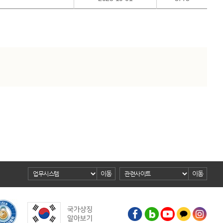
이동
이동