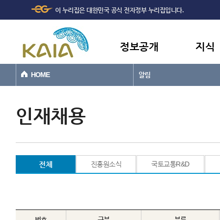
주메뉴
본문바로가기
이 누리집은 대한민국 공식 전자정부 누리집입니다.
바로가기
정보공개
지식
HOME
알림
인재채용
전체
진흥원소식
국토교통R&D
번호
구분
분류