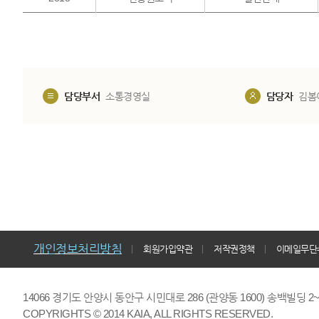
담당부서
소통경영실
담당자
김봄
개인정보처리방침
회원가입약관
저작권정책
이메일무단
14066 경기도 안양시 동안구 시민대로 286 (관양동 1600) 송백빌딩 2~7,9F 
COPYRIGHTS © 2014 KAIA, ALL RIGHTS RESERVED.