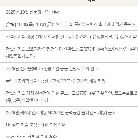
2025년 10월 상품권 구매 현황
[알림] 10.30(목)~10.31(금) 스마트시티 규제샌드박스 홈페이지 일시 중단 안
건설신기술 지정 신청건에 대한 관보공고(2753)_(주)성현테크, (주)동우기술
건설신기술 보호기간 연장건에 대한 관보공고(2754)_(주)에스앤씨산업, (주)
세일종합기술공사
2025년 신기술(NET) 인증기관 공동 설명회 개최 안내
국토교통과학기술진흥원 2025년(3분기) 친인척 채용 현황
건설신기술 지정 신청건에 대한 관보공고(2755)_(주)가우리안, 코오롱글로벌
(주), (주)제일엔지니어링...
2025년 제4차 인재채용[NCS기반 능력중심 블라인드 채용] 공고
｢K-철도 기술 포럼｣ 회원 모집 안내
2025년 9월 상품권 구매 현황