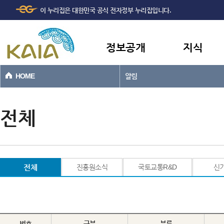
주메뉴
본문바로가기
이 누리집은 대한민국 공식 전자정부 누리집입니다.
바로가기
정보공개
지식
HOME
알림
전체
전체
진흥원소식
국토교통R&D
신
번호
구분
분류