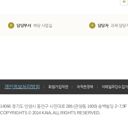
담당부서
해당 사업실
담당자
과제 담당
개인정보처리방침
회원가입약관
저작권정책
이메일무단수집거
14066 경기도 안양시 동안구 시민대로 286 (관양동 1600) 송백빌딩 2~7,9F / TE
COPYRIGHTS © 2014 KAIA, ALL RIGHTS RESERVED.