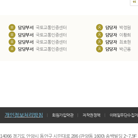
담당부서
국토교통인증센터
담당자
박정원
담당부서
국토교통인증센터
담당자
이황희
담당부서
국토교통인증센터
담당자
최호현
담당부서
국토교통인증센터
담당자
박근용
개인정보처리방침
회원가입약관
저작권정책
이메일무단수집거
14066 경기도 안양시 동안구 시민대로 286 (관양동 1600) 송백빌딩 2~7,9F / TE