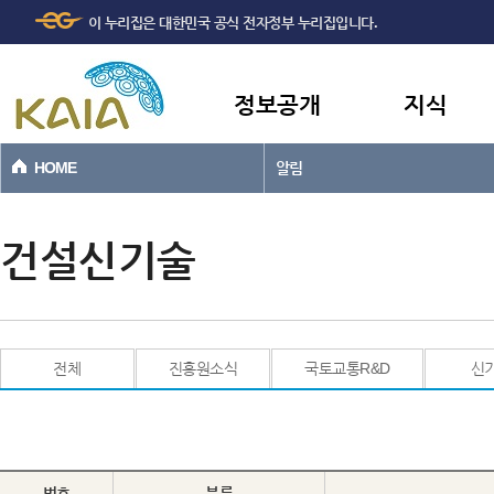
주메뉴
본문바로가기
이 누리집은 대한민국 공식 전자정부 누리집입니다.
바로가기
정보공개
지식
HOME
알림
건설신기술
전체
진흥원소식
국토교통R&D
신
번호
분류