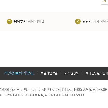
담당부서
해당 사업실
담당자
과제 담당
개인정보처리방침
회원가입약관
저작권정책
이메일무단수집거
14066 경기도 안양시 동안구 시민대로 286 (관양동 1600) 송백빌딩 2~7,9F / TE
COPYRIGHTS © 2014 KAIA, ALL RIGHTS RESERVED.