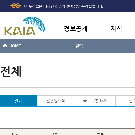
주메뉴
본문바로가기
이 누리집은 대한민국 공식 전자정부 누리집입니다.
바로가기
정보공개
지식
HOME
알림
전체
전체
진흥원소식
국토교통R&D
신
번호
구분
분류