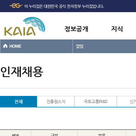
주메뉴
본문바로가기
이 누리집은 대한민국 공식 전자정부 누리집입니다.
바로가기
정보공개
지식
HOME
알림
인재채용
전체
진흥원소식
국토교통R&D
신
번호
구분
분류