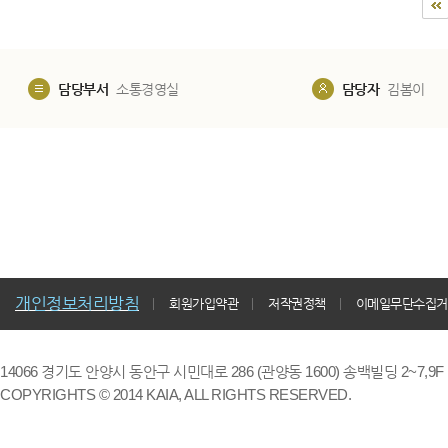
담당부서
소통경영실
담당자
김봄이
개인정보처리방침
회원가입약관
저작권정책
이메일무단수집거
14066 경기도 안양시 동안구 시민대로 286 (관양동 1600) 송백빌딩 2~7,9F / TE
COPYRIGHTS © 2014 KAIA, ALL RIGHTS RESERVED.