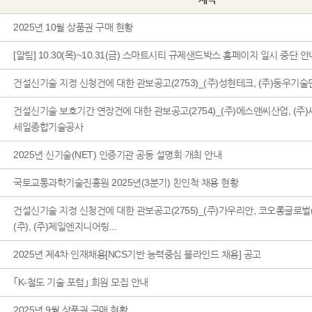
2025년 10월 상품권 구매 현황
[알림] 10.30(목)~10.31(금) 스마트시티 규제샌드박스 홈페이지 일시 중단 안
건설신기술 지정 신청건에 대한 관보공고(2753)_(주)성현테크, (주)동우기술
건설신기술 보호기간 연장건에 대한 관보공고(2754)_(주)에스앤씨산업, (주)
세일종합기술공사
2025년 신기술(NET) 인증기관 공동 설명회 개최 안내
국토교통과학기술진흥원 2025년(3분기) 친인척 채용 현황
건설신기술 지정 신청건에 대한 관보공고(2755)_(주)가우리안, 코오롱글로벌
(주), (주)제일엔지니어링...
2025년 제4차 인재채용[NCS기반 능력중심 블라인드 채용] 공고
｢K-철도 기술 포럼｣ 회원 모집 안내
2025년 9월 상품권 구매 현황