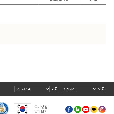
이동
이동