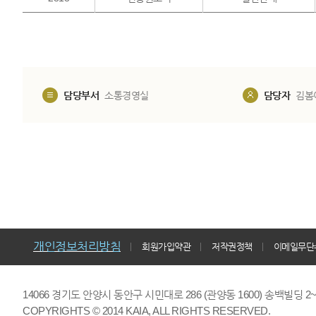
담당부서
소통경영실
담당자
김봄
개인정보처리방침
회원가입약관
저작권정책
이메일무단
14066 경기도 안양시 동안구 시민대로 286 (관양동 1600) 송백빌딩 2~7,9F 
COPYRIGHTS © 2014 KAIA, ALL RIGHTS RESERVED.