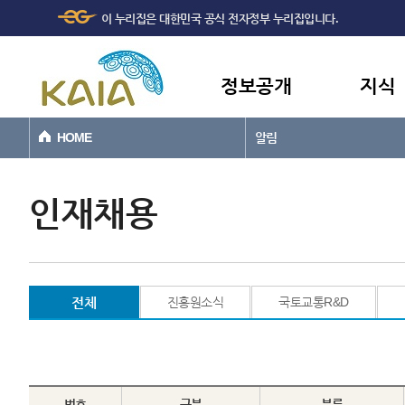
주메뉴
본문바로가기
이 누리집은 대한민국 공식 전자정부 누리집입니다.
바로가기
정보공개
지식
HOME
알림
인재채용
전체
진흥원소식
국토교통R&D
번호
구분
분류